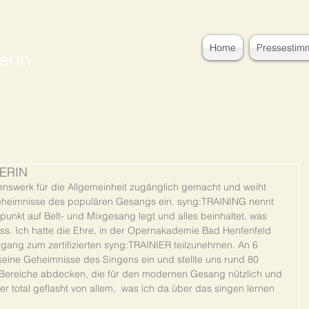
Home
Pressestim
erin
NERIN
enswerk für die Allgemeinheit zugänglich gemacht und weiht 
 Geheimnisse des populären Gesangs ein. syng:TRAINING nennt 
unkt auf Belt- und Mixgesang legt und alles beinhaltet, was 
. Ich hatte die Ehre, in der Opernakademie Bad Henfenfeld 
gang zum zertifizierten syng:TRAINIER teilzunehmen. An 6 
ine Geheimnisse des Singens ein und stellte uns rund 80 
e Bereiche abdecken, die für den modernen Gesang nützlich und 
r total geflasht von allem,  was ich da über das singen lernen 