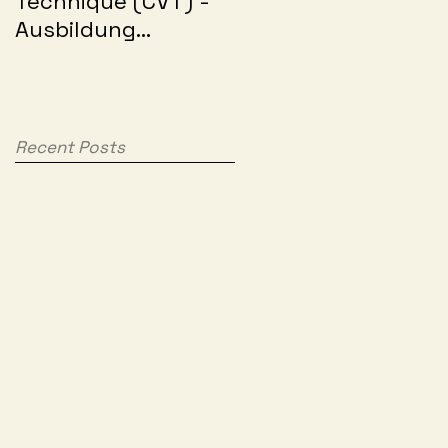
Technique (CVT) -
Premiere wieder ein
Ausbildung
voller Erfolg
gestartet
Recent Posts