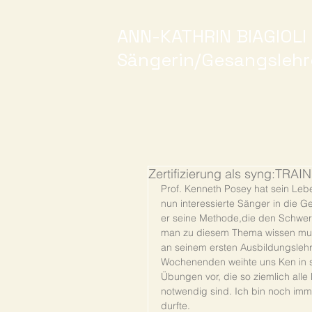
ANN-KATHRIN BIAGIOLI
Sängerin/Gesangslehr
Zertifizierung als syng:TRAI
Prof. Kenneth Posey hat sein Leb
nun interessierte Sänger in die
er seine Methode,die den Schwerp
man zu diesem Thema wissen muss
an seinem ersten Ausbildungslehr
Wochenenden weihte uns Ken in se
Übungen vor, die so ziemlich all
notwendig sind. Ich bin noch imme
durfte. 