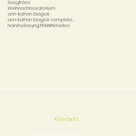
Seegfrörni
Weihnachtsoratorium
ann-kathrin biagioli
ann-kathrin biagioli complete vocal technique
hair
sheila
syng:TRAINING
video
Kontakt
ak.biagioli@gmail.com