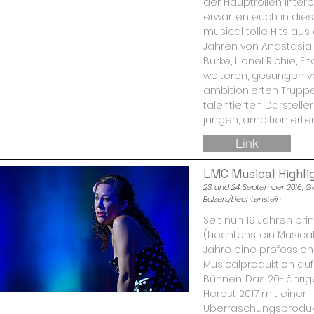
der Hauptrollen interp
erwarten euch in die
musical tolle Hits a
Jahren von Anastasia,
Burke, Lionel Richie, E
weiteren, gesungen v
ambitionierten Trupp
talentierten Darstell
jungen, ambitionierten 
Link
LMC Musical Highli
23. und 24. September 2016, 
Balzers/Liechtenstein
Seit nun 19 Jahren bri
(Liechtenstein Musica
Jahre eine profession
Musicalproduktion auf
Bühnen. Das 20-jährig
Herbst 2017 mit einer
Überraschungsprodukt