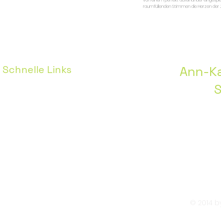
von einem perfekt aufeinander eingespie
raumfüllenden Stimmen die Herzen der Z
Schnelle Links
Ann-Ka
S
Home
Pressestimmen
Über mich
Gesangsunterricht
Hochzeiten
© 2014 by