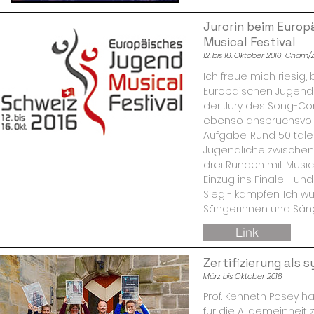
Jurorin beim Europ
Musical Festival
12. bis 16. Oktober 2016, Cham
Ich freue mich riesig,
Europäischen Jugend M
der Jury des Song-Cont
ebenso anspruchsvol
Aufgabe. Rund 50 tale
Jugendliche zwischen
drei Runden mit Mus
Einzug ins Finale - un
Sieg - kämpfen. Ich w
Sängerinnen und Säng
Link
Zertifizierung als 
März bis Oktober 2016
Prof. Kenneth Posey h
für die Allgemeinhei