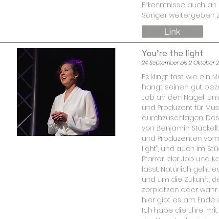
Erkenntnisse auch an 
Sänger weitergeben z
Link
You're the light
24. September bis 2. Oktober 
Es klingt fast wie ein M
hängt seinen gut bez
Job an den Nagel, um s
und Produzent für Mus
durchzuschlagen. Das
von Benjamin Stückel
und Produzenten vom 
light", und auch im S
Pfarrer, der Job und Ka
lässt. Natürlich geht 
und um die Zukunft, d
zerplatzen oder wahr
hier gibt es am Ende
Ich habe die Ehre, mit