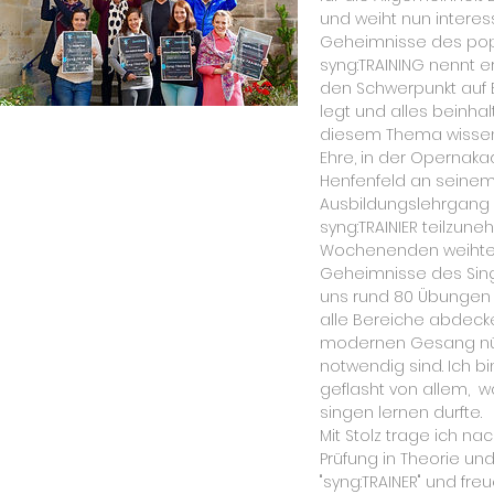
und weiht nun interes
Geheimnisse des pop
syng:TRAINING nennt e
den Schwerpunkt auf 
legt und alles beinha
diesem Thema wissen 
Ehre, in der Opernak
Henfenfeld an seinem
Ausbildungslehrgang z
syng:TRAINIER teilzune
Wochenenden weihte 
Geheimnisse des Sing
uns rund 80 Übungen v
alle Bereiche abdecke
modernen Gesang nüt
notwendig sind. Ich b
geflasht von allem, w
singen lernen durfte.
Mit Stolz trage ich na
Prüfung in Theorie und
"syng:TRAINER" und fr