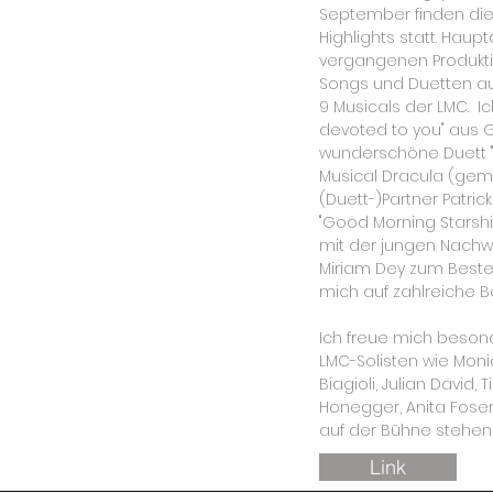
September finden die
Highlights statt. Haupt
vergangenen Produkti
Songs und Duetten a
9 Musicals der LMC. I
devoted to you" aus 
wunderschöne Duett "
Musical Dracula (ge
(Duett-)Partner Patrick
"Good Morning Starshi
mit der jungen Nachw
Miriam Dey zum Best
mich auf zahlreiche Be
Ich freue mich beson
LMC-Solisten wie Monic
Biagioli, Julian David,
Honegger, Anita Fose
auf der Bühne stehen 
Link