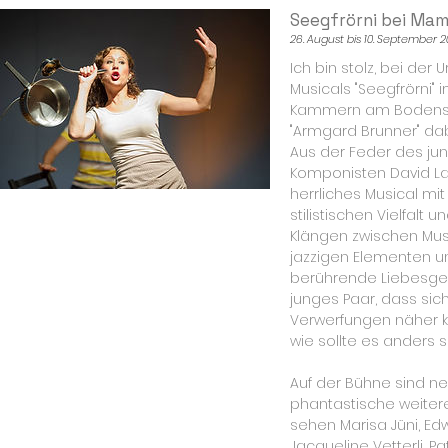
Seegfrörni bei Mam
26. August bis 10. September 2
Ich bin stolz, bei der
Musicals "Seegfrörni"
Kammern am Bodensee
"Armgard Brunner" dab
Aus der Feder des jun
Komponisten David La
herrliches Musical mi
stilistischen Vielfal
Klängen zwischen Musi
jazzigen Elementen un
berührende Liebesge
junges Paar, dass sich
Verwerfungen näher 
wie sollte es anders s
Auf der Bühne sind n
phantastische weitere
sehen Marisa Jüni, Edw
Jacqueline Vetterli, Pat