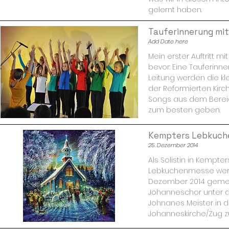
gelernt haben.
Tauferinnerung mit
Add Date here
Mein erster Auftritt mi
bevor: Eine Tauferinn
Leitung werden die kl
der Reformierten Kirch
Songs aus dem Berei
zum besten geben.
Kempters Lebkuch
25. Dezember 2014
Als Solistin in Kempt
Lebkuchenmesse werd
Dezember 2014 geme
Johanneschor unter d
Johnanes Meister in d
Johanneskirche/Zug zu