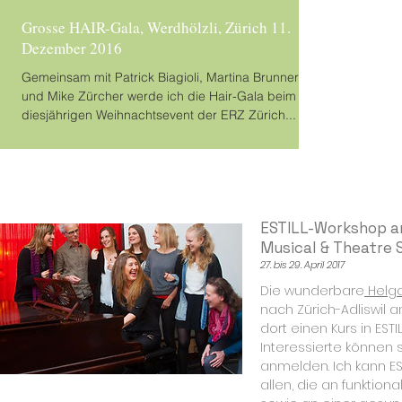
Grosse HAIR-Gala, Werdhölzli, Zürich 11.
Dezember 2016
Gemeinsam mit Patrick Biagioli, Martina Brunner
und Mike Zürcher werde ich die Hair-Gala beim
diesjährigen Weihnachtsevent der ERZ Zürich...
ESTILL-Workshop a
Musical & Theatre 
27. bis 29. April 2017
Die wunderbare
Helg
nach Zürich-Adliswil a
dort einen Kurs in ESTIL
Interessierte können s
anmelden. Ich kann ES
allen, die an funktio