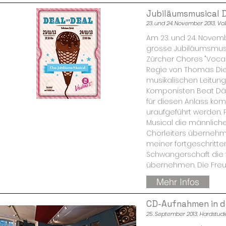
Jubiläumsmusical D
23. und 24. November 2013, Vo
Am 23. und 24. Novemb
grosse Jubiläumsmus
Zürcher Chores "Vocali
Regie von Thomas Die
musikalischen Leitung
Komponisten Beat Däh
für diesen Anlass kom
uraufgeführt werden. P
Musical die männlich
Chorleiters übernehme
meiner fortgeschritt
Schwangerschaft die 
übernehmen. Die Freude
Mehr Infos
CD-Aufnahmen in d
25. September 2013, Hardstudi