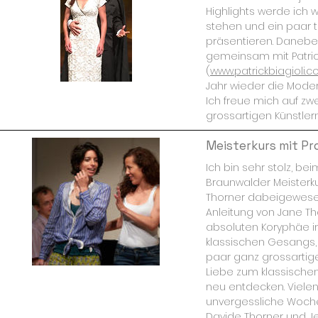
Highlights werde ich 
stehen und ein paar t
präsentieren. Daneben
gemeinsam mit Patrick
(
www.patrickbiagioli.
Jahr wieder die Mode
Ich freue mich auf zwe
grossartigen Künstlern
Meisterkurs mit Pr
Ich bin sehr stolz, be
Braunwalder Meisterkur
Thorner dabeigewesen
Anleitung von Jane Th
absoluten Koryphäe i
klassischen Gesangs, 
paar ganz grossartig
Liebe zum klassisch
neu entdecken. Viele
unvergessliche Woche
Davide Thorner und Je