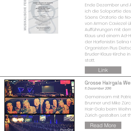
Ende Dezember und A
ich die Solopartie des
Säens Oratorio de Noe
von Armon Caviezel 
Aufführungen mit dem
Klaus und einem Ad-
der Harfenistin Seli
Organisten Pius Dietsc
Bruder-Klaus-Kirche in
statt.
Link
Grosse Hairgala Wer
11. Dezember 2016
Gemeinsam mit Patrick
Brunner und Mike Zürc
Hair-Gala beim Weihn
Zürich gestalten. Let th
Read More