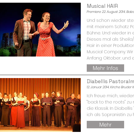
Musical HAIR
Premiere 22. August 2014, Balze
Und schon wieder st
mit meinem Schatz Patr
Bühne. Und wieder in e
Dieses mal als Sheila
Hair in einer Produkti
Muscial Company. Wir 
Anfang Oktober, und es
Mehr Infos
Diabellis Pastoral
12. Januar 2014, Kirche Bruder 
Ich freue mich, wiede
"back to the roots" z
die Klassik. In Diabell
ich als Sopranistin zu 
Mehr