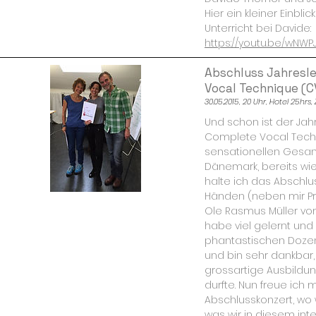
Hier ein kleiner Einbli
Unterricht bei Davide:
https://youtu.be/wNW
Abschluss Jahresl
Vocal Technique (C
30.05.2015, 20 Uhr, Hotel 25hrs,
Und schon ist der Jah
Complete Vocal Techn
sensationellen Gesan
Dänemark, bereits wie
halte ich das Abschlus
Händen (neben mir Pro
Ole Rasmus Müller vom 
habe viel gelernt und
phantastischen Dozen
und bin sehr dankbar,
grossartige Ausbildu
durfte. Nun freue ich 
Abschlusskonzert, wo 
was wir in diesem inte