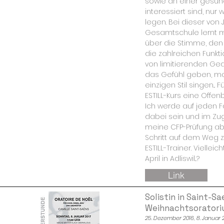
sowie an einer gesun
interessiert sind, nu
legen. Bei dieser von J
Gesamtschule lernt 
über die Stimme, de
die zahlreichen Funkti
von limitierenden Ge
das Gefühl geben, ma
einzigen Stil singen...
ESTILL-Kurs eine Offenb
Ich werde auf jeden Fa
dabei sein und im Z
meine CFP-Prüfung ab
Schritt auf dem Weg zu
ESTILL-Trainer. Viellei
April in Adliswil...?
Link
Solistin in Saint-S
Weihnachtsorator
25. Dezember 2016, 8. Januar 