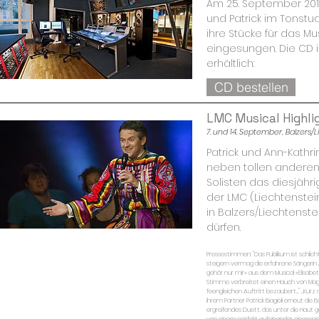
Am 25. September 201
und Patrick im Tonstu
ihre Stücke für das Mus
eingesungen. Die CD i
erhältlich:
CD bestellen
LMC Musical Highli
7. und 14. September, Balzers/Li
Patrick und Ann-Kathrin
neben tollen anderen 
Solisten das diesjähri
der LMC (Liechtenste
in Balzers/Liechtenste
dürfen.
Pressestimmen: "Das Publikum ist schlic
steigern vermag die erfahrene Sängerin A
gehör nur mir» aus dem Musical «Elisabe
Stimme verbreitet einen Hauch von Magie
feengleichen Auftritt bezaubert..." ...Ku
ihrem Partner Patrick Biagioli erneut die
ergreifendes Duett, das unter die Haut ge