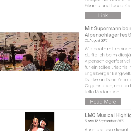
Erkamp und Lucca Kl
Link
Mit Supermann bei
Alpenschlagerfesti
22. August 2015
Wie cool - mit mein
durfte ich beim diesj
Alpenschlagerfestival 
für ein tolles Erlebnis
Engelberger Bergwelt.
Danke an Doris Zimm
Organisation, und an Ku
tolle Moderation.
Read More
LMC Musical Highli
5. und 12. September 2015
Auch bei den diesjäh