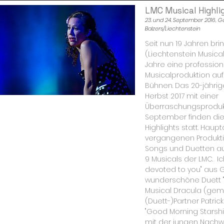
LMC Musical Highli
23. und 24. September 2016, 
Balzers/Liechtenstein
Seit nun 19 Jahren bri
(Liechtenstein Musica
Jahre eine profession
Musicalproduktion auf
Bühnen. Das 20-jährig
Herbst 2017 mit einer
Überraschungsprodukt
September finden die
Highlights statt. Haupt
vergangenen Produkti
Songs und Duetten a
9 Musicals der LMC. I
devoted to you" aus 
wunderschöne Duett "
Musical Dracula (ge
(Duett-)Partner Patrick
"Good Morning Starshi
mit der jungen Nachw