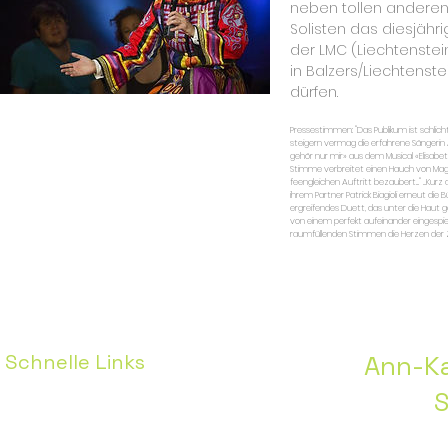
neben tollen anderen 
Solisten das diesjähri
der LMC (Liechtenste
in Balzers/Liechtenste
dürfen.
Pressestimmen: "Das Publikum ist schlic
steigern vermag die erfahrene Sängerin A
gehör nur mir» aus dem Musical «Elisabe
Stimme verbreitet einen Hauch von Magie
feengleichen Auftritt bezaubert..." ...Ku
ihrem Partner Patrick Biagioli erneut die
ergreifendes Duett, das unter die Haut ge
von einem perfekt aufeinander eingespie
raumfüllenden Stimmen die Herzen der Z
Schnelle Links
Ann-Ka
S
Home
Pressestimmen