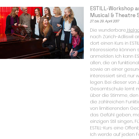
ESTILL-Workshop a
Musical & Theatre 
27. bis 29. April 2017
Die wunderbare
Helg
nach Zürich-Adliswil a
dort einen Kurs in ESTIL
Interessierte können s
anmelden. Ich kann ES
allen, die an funktio
sowie an einer gesun
interessiert sind, nu
legen. Bei dieser von J
Gesamtschule lernt 
über die Stimme, de
die zahlreichen Funkti
von limitierenden Ge
das Gefühl geben, ma
einzigen Stil singen...
ESTILL-Kurs eine Offenb
Ich werde auf jeden Fa