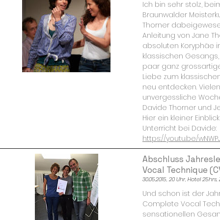
Ich bin sehr stolz, be
Braunwalder Meisterkur
Thorner dabeigewesen
Anleitung von Jane Th
absoluten Koryphäe i
klassischen Gesangs, 
paar ganz grossartig
Liebe zum klassisch
neu entdecken. Viele
unvergessliche Woche
Davide Thorner und Je
Hier ein kleiner Einbli
Unterricht bei Davide:
https://youtu.be/wNW
Abschluss Jahresl
Vocal Technique (C
30.05.2015, 20 Uhr, Hotel 25hrs,
Und schon ist der Jah
Complete Vocal Techn
sensationellen Gesan