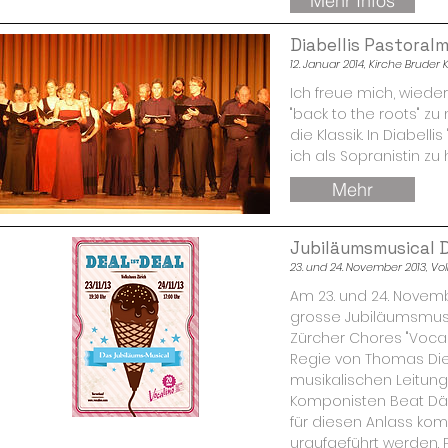
Mehr Infos
Diabellis Pastoral
12. Januar 2014, Kirche Bruder 
Ich freue mich, wiede
"back to the roots" z
die Klassik. In Diabell
ich als Sopranistin zu 
Mehr
Jubiläumsmusical D
23. und 24. November 2013, Vo
Am 23. und 24. Novemb
grosse Jubiläumsmus
Zürcher Chores "Vocali
Regie von Thomas Die
musikalischen Leitung
Komponisten Beat Däh
für diesen Anlass kom
uraufgeführt werden. P