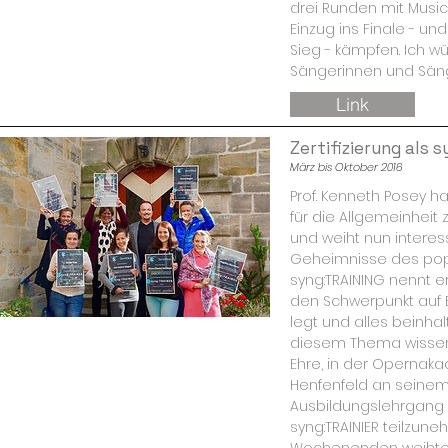
drei Runden mit Mus
Einzug ins Finale - un
Sieg - kämpfen. Ich w
Sängerinnen und Säng
Link
Zertifizierung als 
März bis Oktober 2016
Prof. Kenneth Posey h
für die Allgemeinhei
und weiht nun interes
Geheimnisse des pop
syng:TRAINING nennt e
den Schwerpunkt auf 
legt und alles beinha
diesem Thema wissen 
Ehre, in der Opernak
Henfenfeld an seinem
Ausbildungslehrgang z
syng:TRAINIER teilzune