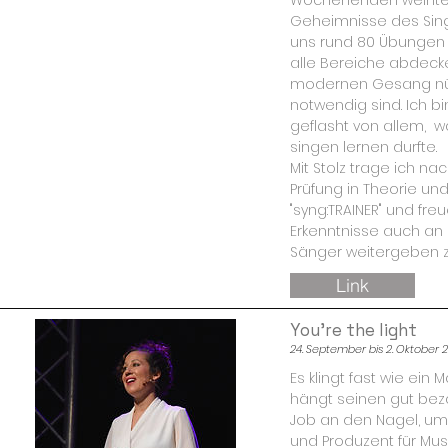
Wochenenden weihte 
Geheimnisse des Sing
uns rund 80 Übungen v
alle Bereiche abdecke
modernen Gesang nüt
notwendig sind. Ich b
geflasht von allem, w
singen lernen durfte.
Mit Stolz trage ich na
Prüfung in Theorie und
"syng:TRAINER" und fr
Erkenntnisse auch an 
Sänger weitergeben z
Link
You're the light
24. September bis 2. Oktober 
Es klingt fast wie ein M
hängt seinen gut bez
Job an den Nagel, um s
und Produzent für Mus