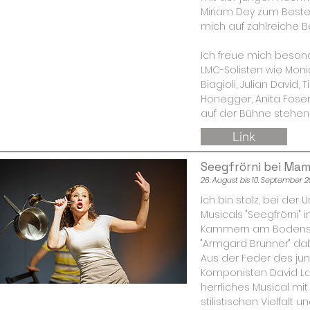
Miriam Dey zum Best
mich auf zahlreiche Be
Ich freue mich beson
LMC-Solisten wie Monic
Biagioli, Julian David,
Honegger, Anita Fose
auf der Bühne stehen 
Link
Seegfrörni bei Mam
26. August bis 10. September 2
Ich bin stolz, bei der
Musicals "Seegfrörni"
Kammern am Bodensee
"Armgard Brunner" dab
Aus der Feder des jun
Komponisten David La
herrliches Musical mi
stilistischen Vielfal