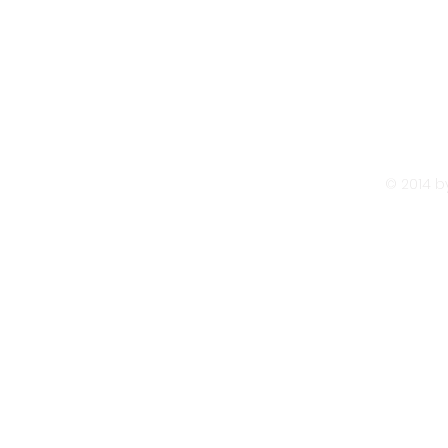
Über mich
Gesangsunterricht
Hochzeiten
© 2014 by