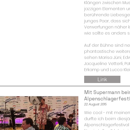
Klängen zwischen Musi
jazzigen Elementen un
berührende Liebesge
junges Paar, dass sich
Verwerfungen näher 
wie sollte es anders s
Auf der Bühne sind n
phantastische weitere
sehen Marisa Jüni, Edw
Jacqueline Vetterli, Pat
Erkamp und Lucca Kl
Link
Mit Supermann bei
Alpenschlagerfesti
22. August 2015
Wie cool - mit mein
durfte ich beim diesj
Alpenschlagerfestival 