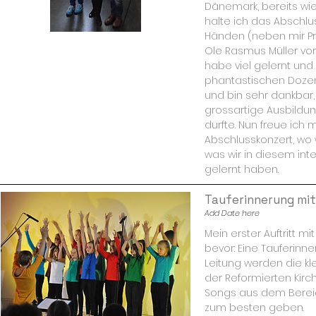
Dänemark, bereits wie
halte ich das Abschlus
Händen (neben mir Pro
Ole Rasmus Müller vom 
habe viel gelernt und
phantastischen Dozen
und bin sehr dankbar,
grossartige Ausbildu
durfte. Nun freue ich 
Abschlusskonzert, wo 
was wir in diesem inte
gelernt haben.
Tauferinnerung mit
Add Date here
Mein erster Auftritt mi
bevor: Eine Tauferinn
Leitung werden die kl
der Reformierten Kirch
Songs aus dem Berei
zum besten geben.