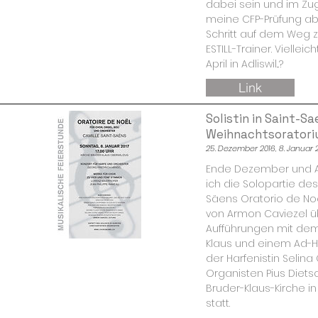
dabei sein und im Z
meine CFP-Prüfung ab
Schritt auf dem Weg zu
ESTILL-Trainer. Viellei
April in Adliswil...?
Link
Solistin in Saint-S
Weihnachtsorator
25. Dezember 2016, 8. Januar 
Ende Dezember und A
ich die Solopartie des
Säens Oratorio de Noe
von Armon Caviezel 
Aufführungen mit dem
Klaus und einem Ad-
der Harfenistin Seli
Organisten Pius Dietsc
Bruder-Klaus-Kirche in
statt.