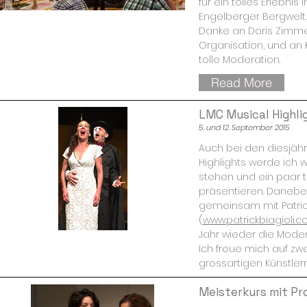
für ein tolles Erlebnis
Engelberger Bergwelt.
Danke an Doris Zimm
Organisation, und an Ku
tolle Moderation.
Read More
LMC Musical Highli
5. und 12. September 2015
Auch bei den diesjäh
Highlights werde ich 
stehen und ein paar t
präsentieren. Daneben
gemeinsam mit Patrick
(
www.patrickbiagioli.
Jahr wieder die Mode
Ich freue mich auf zwe
grossartigen Künstlern
Meisterkurs mit Pr