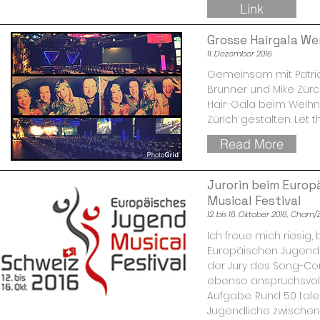
Link
Grosse Hairgala Wer
11. Dezember 2016
Gemeinsam mit Patrick
Brunner und Mike Zürc
Hair-Gala beim Weihn
Zürich gestalten. Let th
Read More
Jurorin beim Europ
Musical Festival
12. bis 16. Oktober 2016, Cham
Ich freue mich riesig,
Europäischen Jugend M
der Jury des Song-Cont
ebenso anspruchsvol
Aufgabe. Rund 50 tale
Jugendliche zwischen