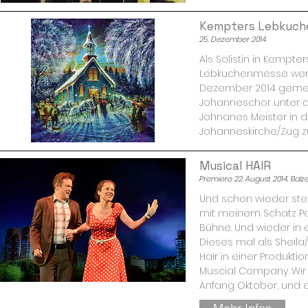
Kempters Lebkuch
25. Dezember 2014
Als Solistin in Kempt
Lebkuchenmesse werd
Dezember 2014 geme
Johanneschor unter d
Johnanes Meister in d
Johanneskirche/Zug zu
Musical HAIR
Premiere 22. August 2014, Balze
Und schon wieder st
mit meinem Schatz Patr
Bühne. Und wieder in e
Dieses mal als Sheila
Hair in einer Produkti
Muscial Company. Wir 
Anfang Oktober, und es