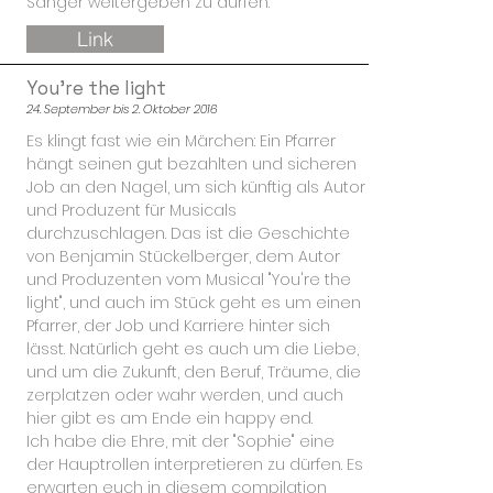
Sänger weitergeben zu dürfen.
Link
You're the light
24. September bis 2. Oktober 2016
Es klingt fast wie ein Märchen: Ein Pfarrer
hängt seinen gut bezahlten und sicheren
Job an den Nagel, um sich künftig als Autor
und Produzent für Musicals
durchzuschlagen. Das ist die Geschichte
von Benjamin Stückelberger, dem Autor
und Produzenten vom Musical "You're the
light", und auch im Stück geht es um einen
Pfarrer, der Job und Karriere hinter sich
lässt. Natürlich geht es auch um die Liebe,
und um die Zukunft, den Beruf, Träume, die
zerplatzen oder wahr werden, und auch
hier gibt es am Ende ein happy end.
Ich habe die Ehre, mit der "Sophie" eine
der Hauptrollen interpretieren zu dürfen. Es
erwarten euch in diesem compilation