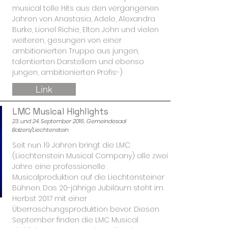
musical tolle Hits aus den vergangenen
Jahren von Anastasia, Adele, Alexandra
Burke, Lionel Richie, Elton John und vielen
weiteren, gesungen von einer
ambitionierten Truppe aus jungen,
talentierten Darstellern und ebenso
jungen, ambitionierten Profis:-)
Link
LMC Musical Highlights
23. und 24. September 2016, Gemeindesaal
Balzers/Liechtenstein
Seit nun 19 Jahren bringt die LMC
(Liechtenstein Musical Company) alle zwei
Jahre eine professionelle
Musicalproduktion auf die Liechtensteiner
Bühnen. Das 20-jährige Jubiläum steht im
Herbst 2017 mit einer
Überraschungsproduktion bevor. Diesen
September finden die LMC Musical