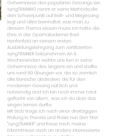
Geheimnisse des populären Gesangs ein.
syng:TRAINING nennt er seine Methode,die
den Schwerpunkt auf Belt- und Mixgesang
legt und alles beinhaltet, was man zu
diesem Thema wissen muss. Ich hatte die
Ehre, in der Opernakademie Bad
Henfenfeld an seinem ersten
Ausbildungslehrgang zum zertifizierten
syng:TRAINIER teilzunehmen. An 6
Wochenenden weihte uns Ken in seine
Geheimnisse des Singens ein und stellte
uns rund 80 Übungen vor, die so ziemlich
alle Bereiche abdecken, die für den
modernen Gesang nützlich und
notwendig sind. Ich bin noch immer total
geflasht von allem, was ich da über das
singen lernen durfte.
Mit Stolz trage ich nach einer dreitägigen
Prüfung in Theorie und Praxis nun den Titel
"syng:TRAINER" und freue mich, meine
Erkenntnisse auch an andere interessierte