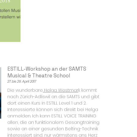
 2018
tollen Musical,
stellern wie
ESTILL-Workshop an der SAMTS
Musical & Theatre School
27. bis 29. April 2017
Die wunderbare
Helga Westmar
k kommt
nach Zürich-Adliswil an die SAMTS und gibt
dort einen Kurs in ESTILL Level 1 und 2.
Interessierte können sich direkt bei Helga
anmelden. Ich kann ESTILL VOICE TRAINING
allen, die an funktionalem Gesangtraining
sowie an einer gesunden Belting-Technik
interessiert sind, nur wärmstens ans Herz