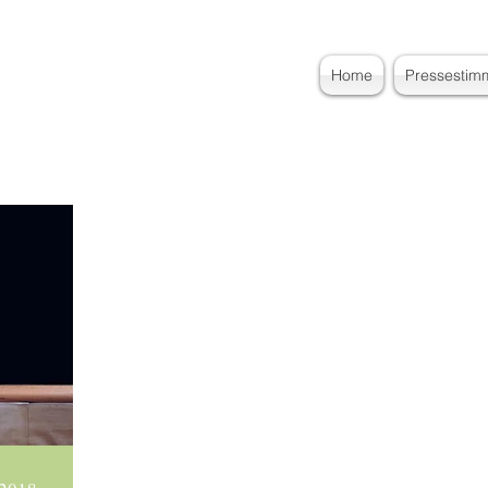
Home
Pressestim
erin