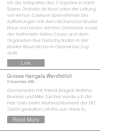
ich die Solopartie des 2. Soprans in Saint-
Säens Oratorio de Noel unter der Leitung
von Armon Caviezel übernehmen. Die
Aufführungen mit dem Kirchenchor Bruder
Klaus und einem Ad-Hoc-Orchester sowie
der Harfenistin Selina Counz und dem
Organisten Pius Dietschy finden in der
Bruder-Klaus-Kirche in Oberwil bei Zug
statt.
Link
Grosse Hairgala Werdhölzli
11. Dezember 2016
Gemeinsam mit Patrick Biagioli, Martina
Brunner und Mike Zürcher werde ich die
Hair-Gala beim Weihnachtsevent der ERZ
Zürich gestalten. Let the sun shine in...
Read More