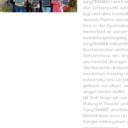
syng:TRAINING nennt e
den Schwerpunkt auf 
legt und alles beinha
diesem Thema wissen 
Ehre, in der Opernak
Henfenfeld an seinem
Ausbildungslehrgang z
syng:TRAINIER teilzune
Wochenenden weihte 
Geheimnisse des Sing
uns rund 80 Übungen v
alle Bereiche abdecke
modernen Gesang nüt
notwendig sind. Ich b
geflasht von allem, w
singen lernen durfte.
Mit Stolz trage ich na
Prüfung in Theorie und
"syng:TRAINER" und fr
Erkenntnisse auch an 
Sänger weitergeben z