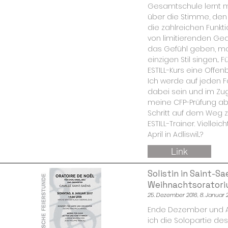
Gesamtschule lernt 
über die Stimme, de
die zahlreichen Funkti
von limitierenden Ge
das Gefühl geben, ma
einzigen Stil singen...
ESTILL-Kurs eine Offenb
Ich werde auf jeden Fa
dabei sein und im Z
meine CFP-Prüfung ab
Schritt auf dem Weg zu
ESTILL-Trainer. Viellei
April in Adliswil...?
Link
Solistin in Saint-S
Weihnachtsorator
25. Dezember 2016, 8. Januar 
Ende Dezember und A
ich die Solopartie des