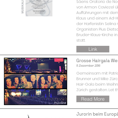
Säens Oratorio de Noe
von Armon Caviezel 
Aufführungen mit dem
Klaus und einem Ad-
der Harfenistin Seli
Organisten Pius Dietsc
Bruder-Klaus-Kirche in
statt.
Link
Grosse Hairgala Wer
11. Dezember 2016
Gemeinsam mit Patrick
Brunner und Mike Zürc
Hair-Gala beim Weihn
Zürich gestalten. Let th
Read More
Jurorin beim Europ