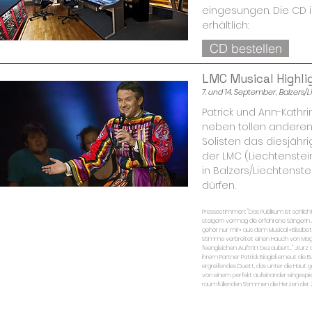
eingesungen. Die CD i
erhältlich:
CD bestellen
LMC Musical Highli
7. und 14. September, Balzers/Li
Patrick und Ann-Kathrin
neben tollen anderen 
Solisten das diesjähri
der LMC (Liechtenste
in Balzers/Liechtenste
dürfen.
Pressestimmen: "Das Publikum ist schlic
steigern vermag die erfahrene Sängerin A
gehör nur mir» aus dem Musical «Elisabe
Stimme verbreitet einen Hauch von Magie
feengleichen Auftritt bezaubert..." ...Ku
ihrem Partner Patrick Biagioli erneut die
ergreifendes Duett, das unter die Haut ge
von einem perfekt aufeinander eingespie
raumfüllenden Stimmen die Herzen der Z