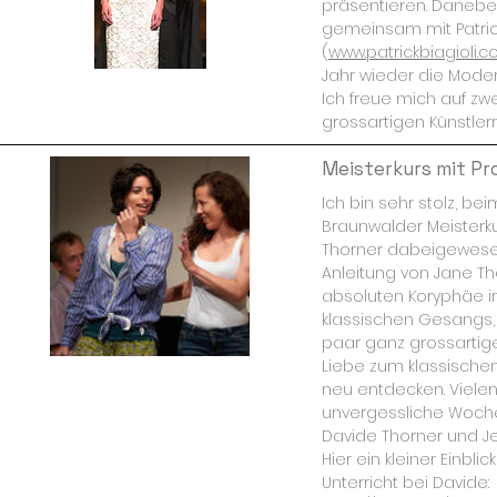
präsentieren. Daneben
gemeinsam mit Patrick
(
www.patrickbiagioli.
Jahr wieder die Mode
Ich freue mich auf zwe
grossartigen Künstlern
Meisterkurs mit Pr
Ich bin sehr stolz, be
Braunwalder Meisterkur
Thorner dabeigewesen
Anleitung von Jane Th
absoluten Koryphäe i
klassischen Gesangs, 
paar ganz grossartig
Liebe zum klassisch
neu entdecken. Viele
unvergessliche Woche
Davide Thorner und Je
Hier ein kleiner Einbli
Unterricht bei Davide: