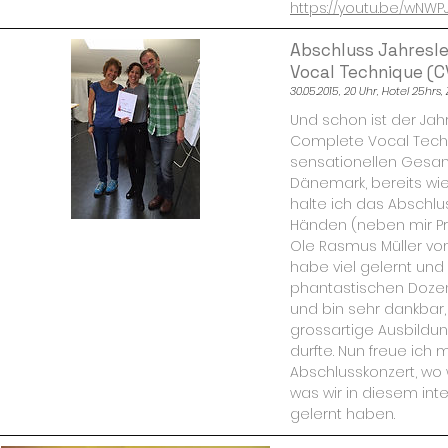
https://youtu.be/wNW
Abschluss Jahresl
Vocal Technique (C
30.05.2015, 20 Uhr, Hotel 25hrs,
Und schon ist der Jah
Complete Vocal Techn
sensationellen Gesan
Dänemark, bereits wie
halte ich das Abschlus
Händen (neben mir Pro
Ole Rasmus Müller vom 
habe viel gelernt und
phantastischen Dozen
und bin sehr dankbar,
grossartige Ausbildu
durfte. Nun freue ich 
Abschlusskonzert, wo 
was wir in diesem inte
gelernt haben.