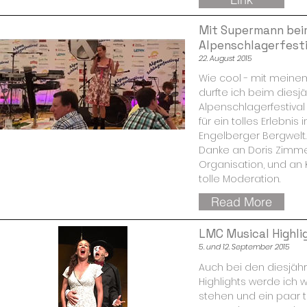
Mit Supermann bei
Alpenschlagerfesti
22. August 2015
Wie cool - mit mein
durfte ich beim diesj
Alpenschlagerfestival 
für ein tolles Erlebnis
Engelberger Bergwelt.
Danke an Doris Zimm
Organisation, und an Ku
tolle Moderation.
Read More
LMC Musical Highli
5. und 12. September 2015
Auch bei den diesjäh
Highlights werde ich 
stehen und ein paar t