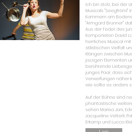
Ich bin stolz, bei der
Musicals "Seegfrörni"
Kammern am Bodensee
"Armgard Brunner" dab
Aus der Feder des jun
Komponisten David La
herrliches Musical mi
stilistischen Vielfal
Klängen zwischen Musi
jazzigen Elementen un
berührende Liebesge
junges Paar, dass sich
Verwerfungen näher 
wie sollte es anders s
Auf der Bühne sind n
phantastische weitere
sehen Marisa Jüni, Edw
Jacqueline Vetterli, Pat
Erkamp und Lucca Kl
Link