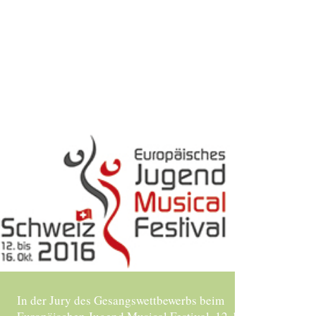
ANN-KATHRIN BIAGIOLI
Sängerin/Gesangslehrerin
In der Jury des Gesangswettbewerbs beim