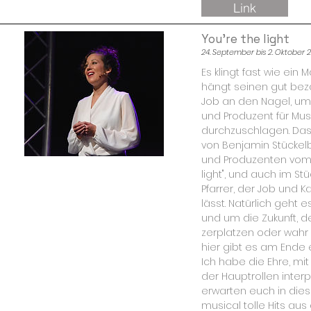
Link
You're the light
24. September bis 2. Oktober 
Es klingt fast wie ein M
hängt seinen gut bez
Job an den Nagel, um s
und Produzent für Mus
durchzuschlagen. Das
von Benjamin Stückel
und Produzenten vom 
light", und auch im S
Pfarrer, der Job und Ka
lässt. Natürlich geht 
und um die Zukunft, d
zerplatzen oder wahr
hier gibt es am Ende
Ich habe die Ehre, mit
der Hauptrollen interp
erwarten euch in die
musical tolle Hits a