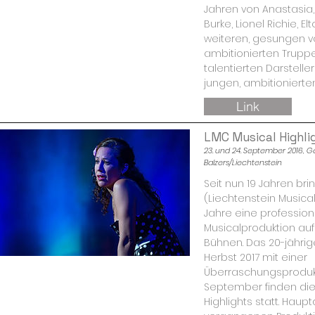
Jahren von Anastasia,
Burke, Lionel Richie, E
weiteren, gesungen v
ambitionierten Trupp
talentierten Darstell
jungen, ambitionierten 
Link
LMC Musical Highli
23. und 24. September 2016, 
Balzers/Liechtenstein
Seit nun 19 Jahren bri
(Liechtenstein Musica
Jahre eine profession
Musicalproduktion auf
Bühnen. Das 20-jährig
Herbst 2017 mit einer
Überraschungsprodukt
September finden die
Highlights statt. Haupt