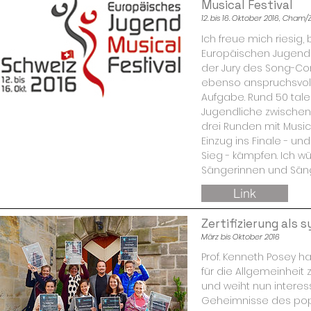
Musical Festival
12. bis 16. Oktober 2016, Cham
Ich freue mich riesig,
Europäischen Jugend M
der Jury des Song-Cont
ebenso anspruchsvol
Aufgabe. Rund 50 tale
Jugendliche zwischen
drei Runden mit Mus
Einzug ins Finale - un
Sieg - kämpfen. Ich w
Sängerinnen und Säng
Link
Zertifizierung als 
März bis Oktober 2016
Prof. Kenneth Posey h
für die Allgemeinhei
und weiht nun interes
Geheimnisse des pop