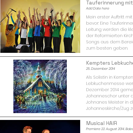
Tauferinnerung mit
Add Date here
Mein erster Auftritt mi
bevor: Eine Tauferinn
Leitung werden die kl
der Reformierten Kirch
Songs aus dem Berei
zum besten geben.
Kempters Lebkuch
25. Dezember 2014
Als Solistin in Kempt
Lebkuchenmesse werd
Dezember 2014 geme
Johanneschor unter d
Johnanes Meister in d
Johanneskirche/Zug zu
Musical HAIR
Premiere 22. August 2014, Balze