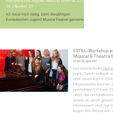
Europäischen Jugend Musical Festival, 12. bis
16. Oktober 20
Ich freue mich riesig, beim diesjährigen
Europäischen Jugend Musical Festival gemeinsam
mit Jutta Gückel und Julian Wejwar in der Jury...
ESTILL-Workshop a
Musical & Theatre 
27. bis 29. April 2017
Die wunderbare
Helg
nach Zürich-Adliswil a
dort einen Kurs in ESTIL
Interessierte können s
anmelden. Ich kann ES
allen, die an funktio
sowie an einer gesun
interessiert sind, nu
legen. Bei dieser von J