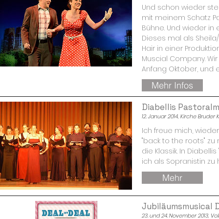
Und schon wieder st
mit meinem Schatz Patr
Bühne. Und wieder in e
Dieses mal als Sheila
Hair in einer Produkti
Muscial Company. Wir 
Anfang Oktober, und es
Mehr Infos
Diabellis Pastoral
12. Januar 2014, Kirche Bruder 
Ich freue mich, wiede
"back to the roots" z
die Klassik. In Diabell
ich als Sopranistin zu 
Mehr
Jubiläumsmusical D
23. und 24. November 2013, Vo