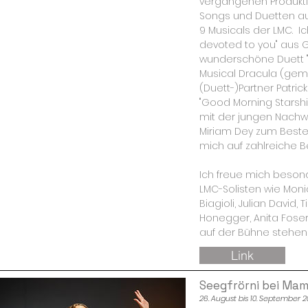
vergangenen Produkti
Songs und Duetten a
9 Musicals der LMC. I
devoted to you" aus 
wunderschöne Duett "
Musical Dracula (ge
(Duett-)Partner Patrick
"Good Morning Starshi
mit der jungen Nachw
Miriam Dey zum Best
mich auf zahlreiche Be
Ich freue mich beson
LMC-Solisten wie Monic
Biagioli, Julian David,
Honegger, Anita Fose
auf der Bühne stehen 
Link
Seegfrörni bei Mam
26. August bis 10. September 2