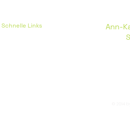
Schnelle Links
Ann-Ka
S
Home
Pressestimmen
Über mich
Gesangsunterricht
Hochzeiten
© 2014 by