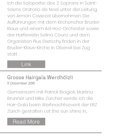
ich die Solopartie des 2. Soprans in Saint-
Säens Oratorio de Noel unter der Leitung
von Armon Caviezel übernehmen. Die
Aufführungen mit dem Kirchenchor Bruder
Klaus und einem Ad-Hoc-Orchester sowie
der Harfenistin Selina Counz und dem
Organisten Pius Dietschy finden in der
Bruder-Klaus-Kirche in Oberwil bei Zug
statt.
Link
Grosse Hairgala Werdhölzli
11. Dezember 2016
Gemeinsam mit Patrick Biagioli, Martina
Brunner und Mike Zürcher werde ich die
Hair-Gala beim Weihnachtsevent der ERZ
Zürich gestalten. Let the sun shine in...
Read More