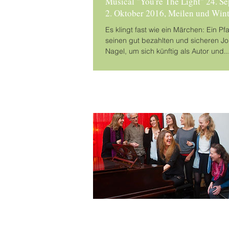
Musical "You're The Light" 24. S
2. Oktober 2016, Meilen und Wint
Es klingt fast wie ein Märchen: Ein Pf
seinen gut bezahlten und sicheren J
Nagel, um sich künftig als Autor und..