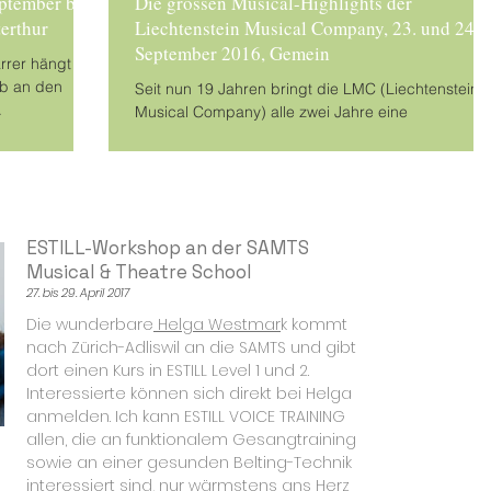
eptember bis
Die grossen Musical-Highlights der
erthur
Liechtenstein Musical Company, 23. und 24.
September 2016, Gemein
arrer hängt
ob an den
Seit nun 19 Jahren bringt die LMC (Liechtenstein
.
Musical Company) alle zwei Jahre eine
professionelle Musicalproduktion auf die...
ESTILL-Workshop an der SAMTS
Musical & Theatre School
27. bis 29. April 2017
Die wunderbare
Helga Westmar
k kommt
nach Zürich-Adliswil an die SAMTS und gibt
dort einen Kurs in ESTILL Level 1 und 2.
Interessierte können sich direkt bei Helga
anmelden. Ich kann ESTILL VOICE TRAINING
allen, die an funktionalem Gesangtraining
sowie an einer gesunden Belting-Technik
interessiert sind, nur wärmstens ans Herz