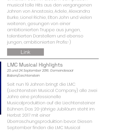
musical tolle Hits aus den vergangenen
Jahren von Anastasia, Adele, Alexandra
Burke, Lionel Richie, Elton John und vielen
weiteren, gesungen von einer
ambitionierten Truppe aus jungen,
talentierten Darstellern und ebenso
jungen, ambitionierten Profis:-)
Link
LMC Musical Highlights
23. und 24. September 2016, Gemeindesaal
Balzers/Liechtenstein
Seit nun 19 Jahren bringt die LMC
(Liechtenstein Musical Company) alle zwei
Jahre eine professionelle
Musicalproduktion auf die Liechtensteiner
Bühnen. Das 20-jährige Jubiläum steht im
Herbst 2017 mit einer
Überraschungsproduktion bevor. Diesen
September finden die LMC Musical