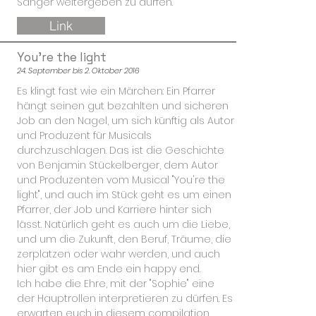
Sänger weitergeben zu dürfen.
Link
You're the light
24. September bis 2. Oktober 2016
Es klingt fast wie ein Märchen: Ein Pfarrer
hängt seinen gut bezahlten und sicheren
Job an den Nagel, um sich künftig als Autor
und Produzent für Musicals
durchzuschlagen. Das ist die Geschichte
von Benjamin Stückelberger, dem Autor
und Produzenten vom Musical "You're the
light", und auch im Stück geht es um einen
Pfarrer, der Job und Karriere hinter sich
lässt. Natürlich geht es auch um die Liebe,
und um die Zukunft, den Beruf, Träume, die
zerplatzen oder wahr werden, und auch
hier gibt es am Ende ein happy end.
Ich habe die Ehre, mit der "Sophie" eine
der Hauptrollen interpretieren zu dürfen. Es
erwarten euch in diesem compilation