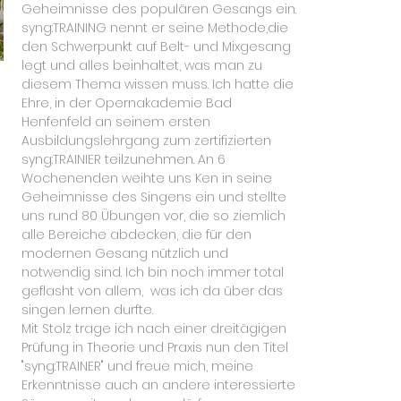
Geheimnisse des populären Gesangs ein.
syng:TRAINING nennt er seine Methode,die
den Schwerpunkt auf Belt- und Mixgesang
legt und alles beinhaltet, was man zu
diesem Thema wissen muss. Ich hatte die
Ehre, in der Opernakademie Bad
Henfenfeld an seinem ersten
Ausbildungslehrgang zum zertifizierten
syng:TRAINIER teilzunehmen. An 6
Wochenenden weihte uns Ken in seine
Geheimnisse des Singens ein und stellte
uns rund 80 Übungen vor, die so ziemlich
alle Bereiche abdecken, die für den
modernen Gesang nützlich und
notwendig sind. Ich bin noch immer total
geflasht von allem, was ich da über das
singen lernen durfte.
Mit Stolz trage ich nach einer dreitägigen
Prüfung in Theorie und Praxis nun den Titel
"syng:TRAINER" und freue mich, meine
Erkenntnisse auch an andere interessierte