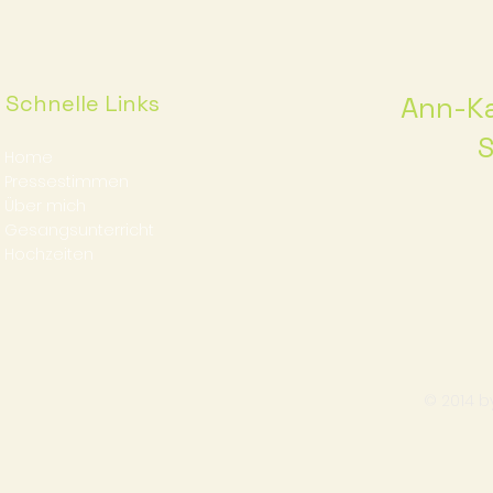
Schnelle Links
Ann-Ka
S
Home
Pressestimmen
Über mich
Gesangsunterricht
Hochzeiten
© 2014 by